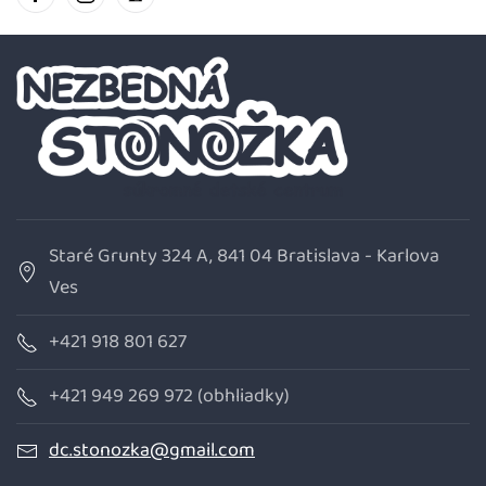
Staré Grunty 324 A, 841 04 Bratislava - Karlova
Ves
+421 918 801 627
+421 949 269 972 (obhliadky)
dc.stonozka@gmail.com